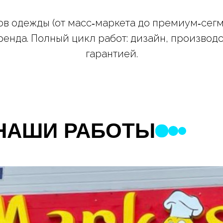
в одежды (от масс‑маркета до премиум‑сегм
енда. Полный цикл работ: дизайн, производ
гарантией.
НАШИ РАБОТЫ