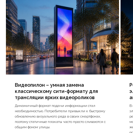
Видеопилон – умная замена
Р
классическому сити-формату для
э
трансляции ярких видеороликов
а
Динамичный формат подачи информации стал
В
необходимостью. Потребители привыкли к быстрому
эл
обновлению визуального ряда в своих смартфонах,
р
поэтому статичные плакаты часто просто сливаются с
м
общим фоном улицы.
ж
о