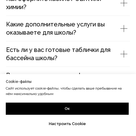
химии?
Какие дополнительные услуги вы
оказываете для школы?
Есть ли у вас готовые таблички для
бассейна школы?
Возможно ли заказать оформление
Cookie-файлы
для больниц?
Сайт использует cookie-файлы, чтобы сделать ваше пребывание на
нём максимально удобным
Как получить консультацию?
Ок
Какие еще изделия вы делаете для
Настроить Cookie
школы?