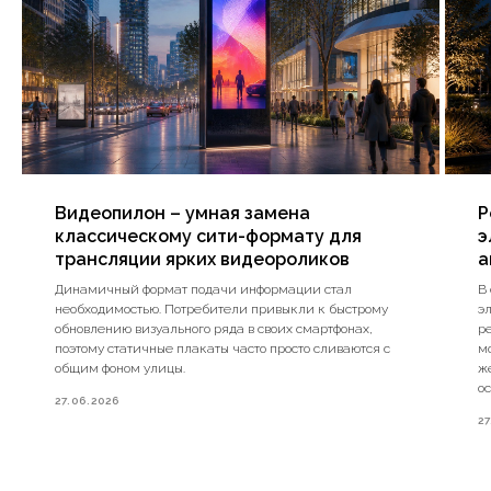
Видеопилон – умная замена
Р
классическому сити-формату для
э
трансляции ярких видеороликов
а
Динамичный формат подачи информации стал
В
необходимостью. Потребители привыкли к быстрому
эл
обновлению визуального ряда в своих смартфонах,
р
поэтому статичные плакаты часто просто сливаются с
м
общим фоном улицы.
ж
о
27.06.2026
27