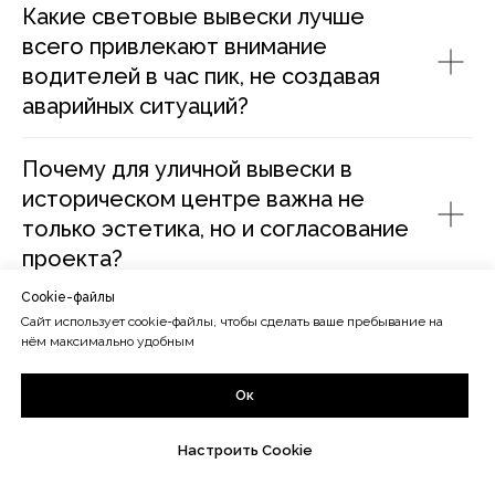
Какие световые вывески лучше
всего привлекают внимание
водителей в час пик, не создавая
аварийных ситуаций?
Почему для уличной вывески в
историческом центре важна не
только эстетика, но и согласование
проекта?
Cookie-файлы
Как заказать уличную вывеску с
Сайт использует cookie-файлы, чтобы сделать ваше пребывание на
нём максимально удобным
гарантией, что она не выгорит на
солнце за один сезон?
Ок
Какие световые вывески экономят
Настроить Cookie
электроэнергию и окупаются за