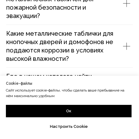
пожарной безопасности и
эвакуации?
Какие металлические таблички для
кнопочных дверей и домофонов не
поддаются коррозии в условиях
высокой влажности?
Где в нашем каталоге найти
нестандартные металлические
Cookie-файлы
Сайт использует cookie-файлы, чтобы сделать ваше пребывание на
таблички, например, в форме листа
нём максимально удобным
или логотипа бренда?
Ок
Настроить Cookie