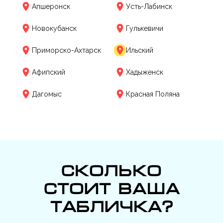
Апшеронск
Усть-Лабинск
Новокубанск
Гулькевичи
Приморско-Ахтарск
Ильский
Афипский
Хадыженск
Дагомыс
Красная Поляна
Сколько
стоит ваша
табличка?