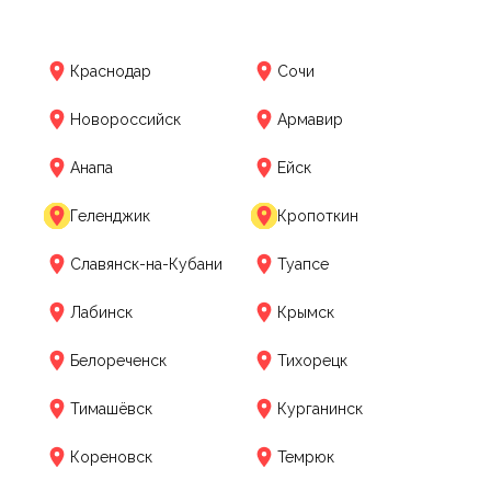
Краснодар
Сочи
Новороссийск
Армавир
Анапа
Ейск
Геленджик
Кропоткин
Славянск-на-Кубани
Туапсе
Лабинск
Крымск
Белореченск
Тихорецк
Тимашёвск
Курганинск
Кореновск
Темрюк