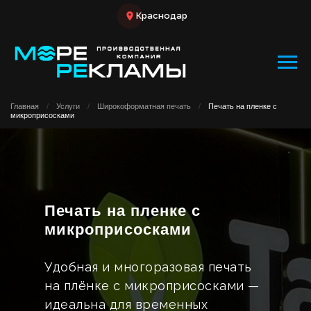
Краснодар
Главная
/
Услуги
/
Широкоформатная печать
/
Печать на пленке с
микроприсосками
Печать на пленке с
микроприсосками
Удобная и многоразовая печать
на плёнке с микроприсосками —
идеальна для временных