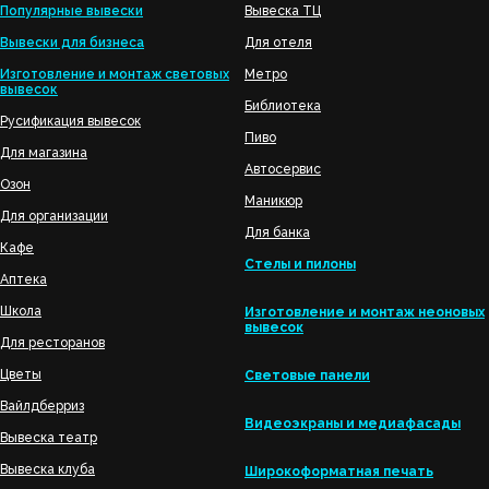
Популярные вывески
Вывеска ТЦ
Вывески для бизнеса
Для отеля
Изготовление и монтаж световых
Метро
вывесок
Библиотека
Русификация вывесок
Пиво
Для магазина
Автосервис
Озон
Маникюр
Для организации
Для банка
Кафе
Стелы и пилоны
Аптека
Школа
Изготовление и монтаж неоновых
вывесок
Для ресторанов
Цветы
Световые панели
Вайлдберриз
Видеоэкраны и медиафасады
Вывеска театр
Вывеска клуба
Широкоформатная печать