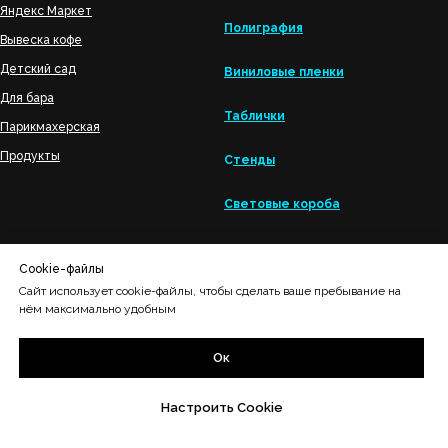
Яндекс Маркет
Полиграфи
я
Вывеска кофе
Детский сад
Виниловые пленки
Для бара
Таблички
Парикмахерская
Продукты
С
тенды
Световые короба
Cookie-файлы
Объемные буквы
Цены
Сайт использует cookie-файлы, чтобы сделать ваше пребывание на
нём максимально удобным
Дорожные знаки
Наши работы
Ок
Декорации для мероприятий
Отзывы
Настроить Cookie
Штендер рекламный
Акции