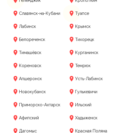
Геленджик
Кропоткин
Славянск-на-Кубани
Туапсе
Лабинск
Крымск
Белореченск
Тихорецк
Тимашёвск
Курганинск
Кореновск
Темрюк
Апшеронск
Усть-Лабинск
Новокубанск
Гулькевичи
Приморско-Ахтарск
Ильский
Афипский
Хадыженск
Дагомыс
Красная Поляна