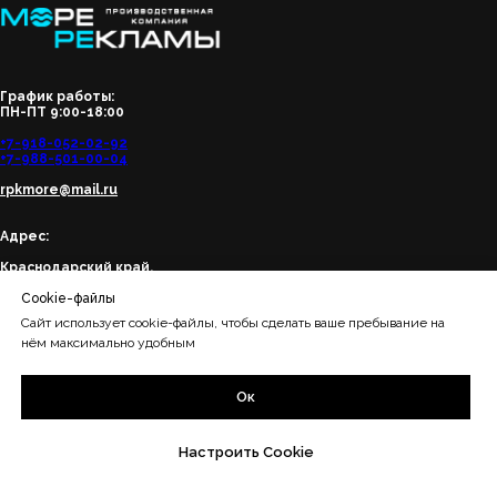
График работы:
ПН-ПТ 9:00-18:00
+7-918-052-02-92
+7-988-501-00-04
rpkmore@mail.ru
Адрес:
Краснодарский край,
г. Анапа, ул. Чехова, д. 62
Cookie-файлы
Краснодарский край, Сириус,
Сайт использует cookie-файлы, чтобы сделать ваше пребывание на
ул. Тюльпанов, 41, корп. 5
нём максимально удобным
Ок
Популярные вывески
Вывеска ТЦ
Вывески для бизнеса
Для отеля
Настроить Cookie
Изготовление и монтаж световых
Метро
вывесок