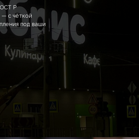
ГОСТ Р
н — с чёткой
епления под ваши