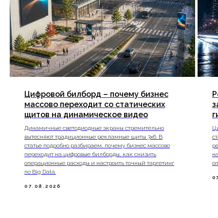
Цифровой билборд – почему бизнес
Р
массово переходит со статических
з
щитов на динамическое видео
г
Динамичные светодиодные экраны стремительно
Ц
вытесняют традиционные рекламные щиты 3х6. В
с
статье подробно разбираем, почему бизнес массово
р
переходит на цифровые билборды, как снизить
н
операционные расходы и настроить точный таргетинг
о
по Big Data.
0
07.08.2026