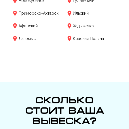
Новокубанск
Гулькевичи
Приморско-Ахтарск
Ильский
Афипский
Хадыженск
Дагомыс
Красная Поляна
Сколько
стоит ваша
вывеска?