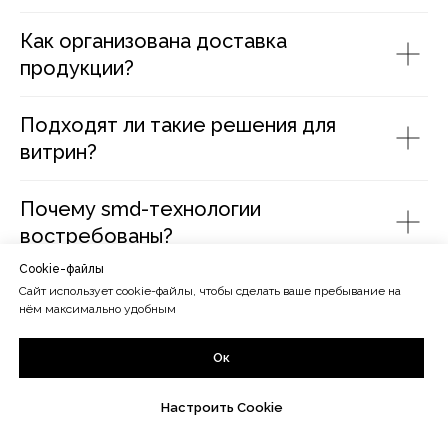
Как организована доставка
продукции?
Подходят ли такие решения для
витрин?
Почему smd-технологии
востребованы?
Cookie-файлы
Какие дополнительные аксессуары
Сайт использует cookie-файлы, чтобы сделать ваше пребывание на
нём максимально удобным
доступны?
Ок
Какие цвета сейчас наиболее
популярны?
Настроить Cookie