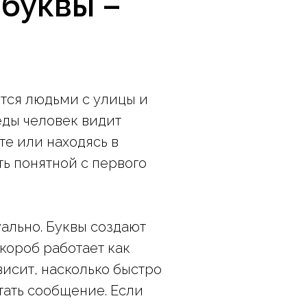
 буквы –
тся людьми с улицы и
еды человек видит
е или находясь в
ь понятной с первого
ально. Буквы создают
короб работает как
висит, насколько быстро
тать сообщение. Если