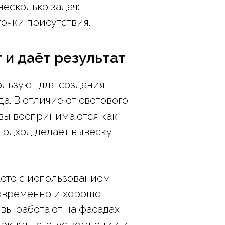
есколько задач:
очки присутствия.
 и даёт результат
льзуют для создания
а. В отличие от светового
квы воспринимаются как
подход делает вывеску
асто с использованием
современно и хорошо
квы работают на фасадах
ркнуть статус компании и