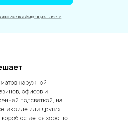
политике конфиденциальности
.
решает
рматов наружной
азинов, офисов и
ренней подсветкой, на
е, акриле или других
 короб остается хорошо