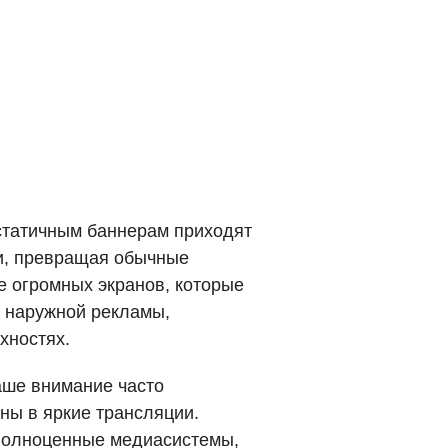
 статичным баннерам приходят
ии, превращая обычные
е огромных экранов, которые
е наружной рекламы,
хностях.
аше внимание часто
ны в яркие трансляции.
 полноценные медиасистемы,