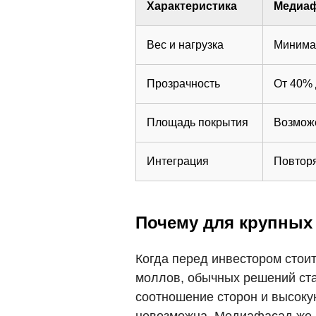
Характеристика
Медиа
Вес и нагрузка
Минимал
Прозрачность
От 40% 
Площадь покрытия
Возможе
Интеграция
Повторя
Почему для крупны
Когда перед инвестором стои
моллов, обычных решений ст
соотношение сторон и высокую