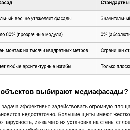
фасад
Стандартны
ьный вес, не утяжеляет фасады
Значительный
до 80% (прозрачные модули)
0% (абсолютн
н монтаж на тысячи квадратных метров
Ограничен с
ет любые архитектурные изгибы
Только плос
х объектов выбирают медиафасады?
т задача эффективно задействовать огромную площа
ановится недостаточно. Большие щиты имеют жестк
 парусность, из-за чего их установка на стены спло