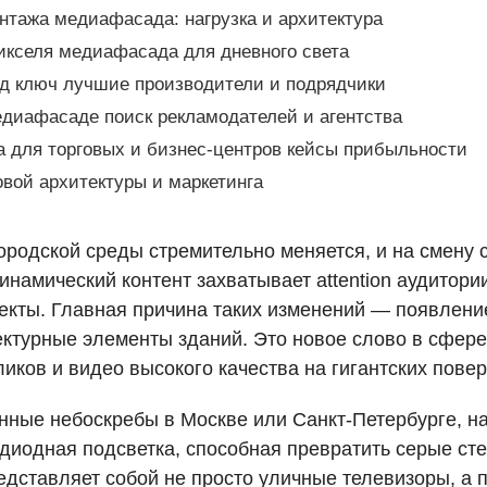
нтажа медиафасада: нагрузка и архитектура
пикселя медиафасада для дневного света
од ключ лучшие производители и подрядчики
едиафасаде поиск рекламодателей и агентства
для торговых и бизнес-центров кейсы прибыльности
вой архитектуры и маркетинга
ородской среды стремительно меняется, и на смену
инамический контент захватывает attention аудитор
екты. Главная причина таких изменений — появлени
ектурные элементы зданий. Это новое слово в сфер
ков и видео высокого качества на гигантских повер
нные небоскребы в Москве или Санкт-Петербурге, н
диодная подсветка, способная превратить серые сте
едставляет собой не просто уличные телевизоры, а