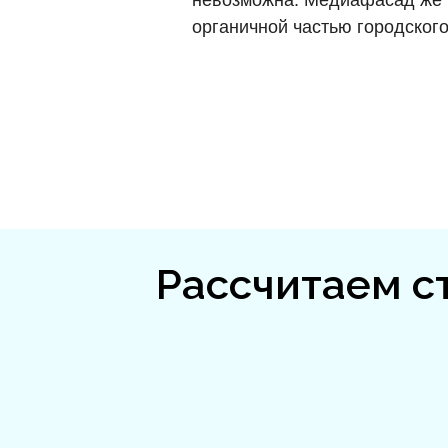
невозможна. Медиафасад же п
органичной частью городского
Рассчитаем с