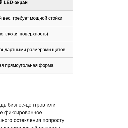
й LED-экран
 вес, требует мощной стойки
о глухая поверхность)
тандартными размерами щитов
кая прямоугольная форма
дь бизнес-центров или
ое фиксированное
шного остекления попросту